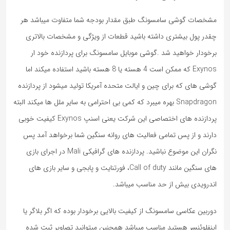
مشخصات گوشی سامسونگ طبق مقدار بودجه شما متفاوت میباشد هر
چقدر پول بیشتری داشته باشید قطعات از ویژگی و مشخصات بالاتری
برخودار خواهید شد .گوشی موبایل سامسونگ برای پردازنده خود ار
Exynos که ممکن است 4 هسته یا 8 هسته باشید استفاده میکند اما
گوشی های که برای چین و ایالت متحده آمریکا تولید میشود از پردازنده
Snapdragon بهره میبرد که کمی بی احترامی به سایر ملل ها میکند البته
پردازنده های اختصاصی این شرکت یعنی اسنپ Exynos کیفیت خوبی
دارند و از پس تمامی فعالیت های روانه سنگین شما برخواهد آمد پس
نگران این موضوع نباشید. پردازنده های گرافیکی Mali در اجرای بازی
های سنگین مانند Call of duty، فورتنایت و پابجی و سایر بازی های
اندرویدی بیش از حد مناسب میباشد.
دوربین عکاسی سامسونگ از کیفیت بالایی برخودار بوده که اگر بلاگر یا
اینفلوئنسر هستید مناسب میباشد همچنین میتوانید تصاویر ثبت شده