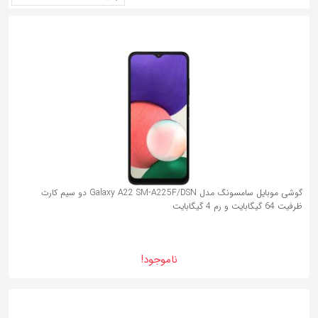
به
اشتراک
بگذارید.
کپی
لینک
گوشی موبایل سامسونگ مدل Galaxy A22 SM-A225F/DSN دو سیم کارت
ظرفیت 64 گیگابایت و رم 4 گیگابایت
ناموجود!