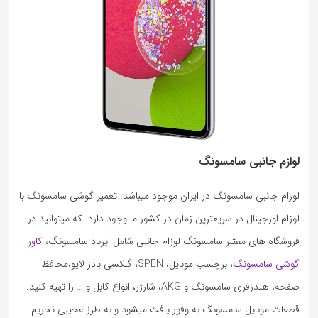
لوازم جانبی سامسونگ
لوزام جانبی سامسونگ در ایران موجود میباشد. تعمیر گوشی سامسونگ با
لوزام اورجینال در سریعترین زمان در کشور ما وجود دارد. که میتوانید در
فروشگاه های معتبر سامسونگ لوزام جانبی شامل ایرباد سامسونگ،
کاور
گوشی سامسونگ
، برچسب موبایل، SPEN، گلکسی بادز لایو،محافظ
صفحه، هندزفری سامسونگ و AKG، شارژر، انواع کابل و … را تهیه کنید.
قطعات موبایل سامسونگ به وفور یافت میشود و به طرز عجیبی تحریم