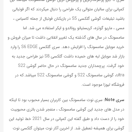
کمپانی برای سالیان متوالی یک طراحی را دنبال میکردند که اگر فوتبالی
باشید تبلیغات گوشی گلکسی S5 در بازیکنان فوتبال از جمله کاسیاس ،
مسی ، ماریو گوتزه، کریستیانو رونالدو و ایکر استفاده می شد. اما
سامسونگ در سال های گذشته یک تغییر انقلابی داشت تا میزان فروش و
خرید موبایل سامسونگ را افزایش دهد. سری گلکسی S6 EDGE را وارد
بازار شد موبایل لبه های خمیده داشت گلکسی S8 نیز طراحی جدید به
خود گرفت. پرچمداران جدید سامسونگ در حال حاضر گوشی S22
ultra، گوشی سامسونگ S22 و گوشی سامسونگ S22 میباشد.که در
فروشگاه لیوزا موجود است.
سری Note:
سری نوت سامسونگ بین کاربران بسیار محبوب بود تا اینکه
در مدل های جدید این گوشی سامسونگ ، منفجر شدن باتری محبوبیت
خود را از دست داد و طبق گفته این کمپانی در سال 2021 خط تولید این
گوشی برای همیشه تعطیل شد. از اخرین آثار نوت میتوان گلکسی نوت