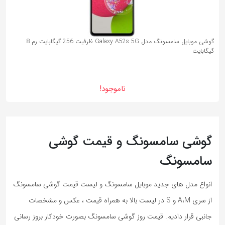
گوشی موبايل سامسونگ مدل Galaxy A52s 5G ظرفیت 256 گیگابایت رم 8
گیگابایت
ناموجود!
گوشی سامسونگ و قیمت گوشی
سامسونگ
انواع مدل های جدید موبایل سامسونگ و لیست قیمت گوشی سامسونگ
از سری A،M و S در لیست بالا به همراه قیمت ، عکس و مشخصات
جانبی قرار دادیم. قیمت روز گوشی سامسونگ بصورت خودکار بروز رسانی