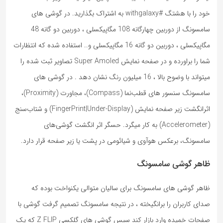
خود را با هشتگ #withgalaxy به اشتراک بگذارید. در گوشی های
سامسونگ از دوربین چهارگانه 108 مگاپیکسلی ، دوربین دو گانه 48
مگاپیکسلی ، دوربین دو گانه 16 مگاپیکسلی و.. استفاده شده که انتظارات
شما را براورده و در صفحه نمایش Super Amoled تصاویر ثبت شده را
میتواند با وضوح بالا ، 16 میلیون رنگ نشان دهد . در گوشی های
سامسونگ سنسور های قطب‌نما (Compass)، مجاورت (Proximity)،
اثرانگشت زیر صفحه نمایش (FingerPrint|Under-Display) و شتاب‌سنج
(Accelerometer) به کار میگرد. حسگر اثر انگشت گوشی‌های
سامسونگ، برعکس هوآوی و شیائومی در پشت یا زیر صفحه قرار دارد.
ظاهر گوشی سامسونگ
ظاهر گوشی های سامسونگ برای سالیان متوالی یکنواخت بوده که
صدای کاربران را برانگیخته ، در نتیجه سامسونگ تصمیم گرفت گوشی با
صفحات خمیده وارد بازار کند سپس گوشی های گلکسی Z FLIP که یک