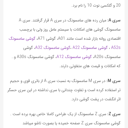
20 و گلکسی نوت 10 را نام برد.
سری A:
میان رده های سامسونگ در سری A قرار گرفتند. سری A
سامسونگ گوشی های امکانات با سیستم عامل روز ولی با برچسب
اقتصادی روانه بازار شده است مانند A01، گوشی A71،
گوشی سامسونگ
A52s
،
گوشی سامسونگ A22
،
گوشی سامسونگ A32
، گوشی
سامسونگ A20s،
گوشی سامسونگ A12
، گوشی سامسونگ A30s و…
که امکانات و قیمت های متفاوتی دارند.
سری M:
در سری M سامسونگ به نسبت سری A از باتری قوی و حجیم
تر استفاده کرده است و تفاوت چندانی با سری نداشته در این سری حسگر
اثر انگشت در پشت گوشی دارد.
سری Z:
سری Z سامسونگ از یک طراحی کاملا خاص بهره برده است .
گوشی سامسونگ سری Z صفحه خمیده یا بصورت تاشو میباشد