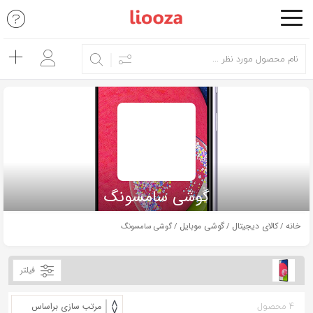
اشتراک
گذاری
با
استفاده
از
روش‌های
زیر
می‌توانید
گوشی سامسونگ
این
صفحه
خانه
کالای دیجیتال
گوشی موبایل
/
/
/ گوشی سامسونگ
را
با
فیلتر
دوستان
خود
4 محصول