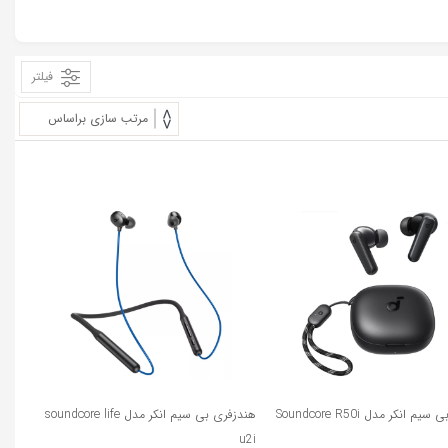
فیلتر
16%
 انکر مدل Soundcore R50i
هندزفری بی سیم انکر مدل soundcore life
u2i