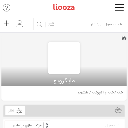
اشتراک
گذاری
با
استفاده
از
روش‌های
زیر
می‌توانید
مایکرویو
این
صفحه
خانه
خانه و آشپزخانه
/
/ مایکرویو
را
با
فیلتر
دوستان
خود
2 محصول