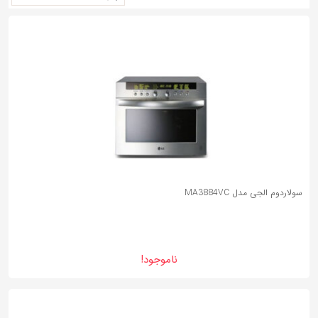
به
اشتراک
بگذارید.
کپی
لینک
سولاردوم الجی مدل MA3884VC
ناموجود!