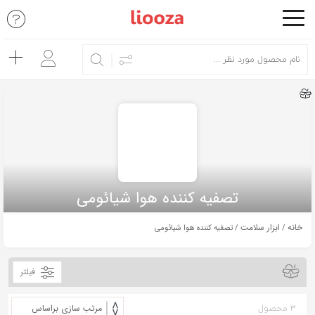
اشتراک
گذاری
با
استفاده
از
روش‌های
زیر
می‌توانید
تصفیه کننده هوا شیائومی
این
صفحه
خانه
ابزار سلامت
/
/ تصفیه کننده هوا شیائومی
را
با
فیلتر
دوستان
خود
3 محصول