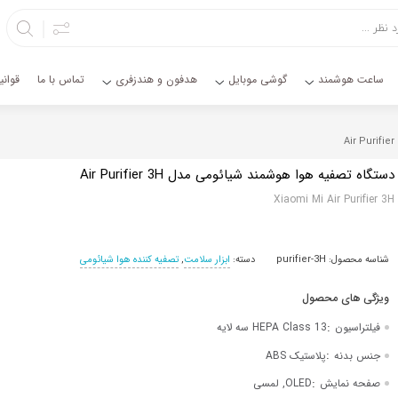
ساعت هوشمند
گوشی موبایل
هدفون و هندزفری
تماس با ما
قوان
دستگاه تصفیه هوا هوشمند شیائومی مدل Air Purifier 3H
Xiaomi Mi Air Purifier 3H
شناسه محصول:
purifier-3H
دسته:
ابزار سلامت
,
تصفیه کننده هوا شیائومی
:
فیلتراسیون
HEPA Class 13 سه لایه
:
جنس بدنه
پلاستیک ABS
:
صفحه نمایش
OLED, لمسی