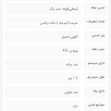
جنس تیغه
(صافی)فولاد ضد زنگ
تعداد تنظیمات
سرعت5سرعته با حالت پالس
پنل لمسی
گلویی استیل
سایز دهانه
ورودی XXL
دارای سیستم
ضد چکه
طول سیم برق
1.5 متر
دارای پایه
ضد لغزش
سوئیچ ایمنی
دارد