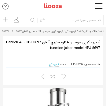
اشتراک
گذاری
با
خانه
خانه و آشپزخانه
آبمیوه گیر
/
/
/ آبمیوه گیری حرفه ای 4کاره هنریچ آلمان HPJ 8697 ا Henrich 4-function juicer model HPJ 8697
استفاده
از
آبمیوه گیری حرفه ای 4کاره هنریچ آلمان HPJ 8697 ا Henrich 4-
function juicer model HPJ 8697
روش‌های
زیر
می‌توانید
شناسه محصول:
HPJ 8697
دسته:
آبمیوه گیر
این
صفحه
را
با
دوستان
خود