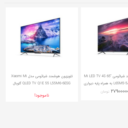
تلویزیون هوشمند شیائومی “Mi LED TV 4S 65
تلویزیون هوشمند شیائومی مدل Xiaomi Mi
گلوبال مدل L65M5-5ASP به همراه پایه دیواری
QLED TV Q1E 55 L55M6-6ESG گلوبال
2790000
لویزیون مدل w6
ناموجود!