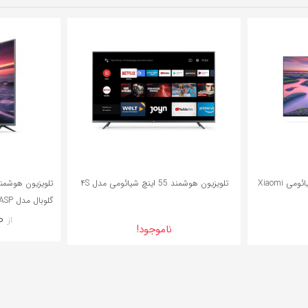
4%
تلویزیون هوشمند 32 اینچی شیائومی Xiaomi
تلویزیون هوشمند 55 اینچ شیائومی مدل ۴S
0
ت
ناموجود!