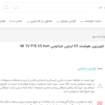
ساعت هوشمند
گوشی موبایل
هدفون و هندزفری
تماس با ما
قوان
تلویزیون هوشمند 65 اینچی شیائومی Mi TV P1E 65 Inch
دسته:
تلویزیون شیائومی
لیوزا نسبت به هرگونه خسارت مالی و غیرمالی و نارضایتی ناشی از خرید و استفاده محصولات ا
در لیوزا مسئولیتی ندارد، بلکه حسب مورد، همه مسئولیت متوجه فروشنده یا خریدار یا هردوی آ
خواهد بود. لیوزا یک پلتفرم تبلیغاتی بوده و تمامی محصولات ارائه شده در این سایت تبلیغاتی 
لیوزا هیچ گونه مسئولیتی ندارد
لیوزا مسئولیتی در قبال آگهی‌ها ندارد و از معاملات نیز هیچ سودی نمی‌برد و تنها در قبال معام