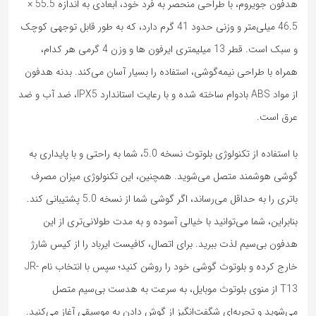
هدفون جویروم، با طراحی منحصر به فرد خود، ابعادی به اندازه 55.5 ×
46.5 میلی‌متر و وزنی حدود 41 گرم دارد، که به طور قابل توجهی کوچک
و سبک است. قطر 13 میلیمتری ایرفون ها و وزن 4 گرمی هر کدام،
همراه با طراحی نیمه‌گوشی، استفاده را بسیار آسان می‌کند. بدنه هدفون
از مواد ABS بادوام ساخته شده و با رعایت استاندارد IPX5، ضد آب و ضد
عرق است.
با استفاده از تکنولوژی بلوتوث نسخه 5.0، شما به راحتی و با پایداری به
گوشی هوشمند متصل می‌شوید. همچنین، این تکنولوژی میزان مصرف
باتری را به حداقل می‌رساند، اگر گوشی شما از نسخه 5.0 پشتیبانی کند.
بنابراین، شما می‌توانید با خیالی آسوده و به مدت طولانی‌تری از این
هدفون بی‌سیم لذت ببرید. برای اتصال، کافیست ایرباد را از کیس شارژ
خارج کرده و بلوتوث گوشی خود را روشن کنید؛ سپس با انتخاب نام JR-
T13 از منوی بلوتوث موبایل، به سرعت به هدست بی‌سیم متصل
می‌شوید و تجربه‌ای شگفت‌انگیز از گوش دادن به موسیقی آغاز می‌کنید.