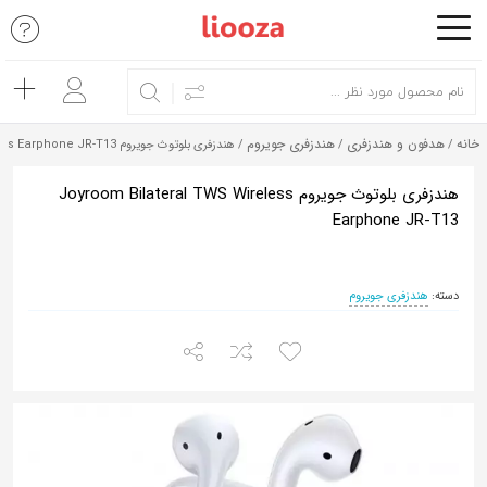
اشتراک
گذاری
با
خانه
هدفون و هندزفری
هندزفری جویروم
/
/
/ هندزفری بلوتوث جویروم Joyroom Bilateral TWS Wireless Earphone JR-T13
استفاده
از
هندزفری بلوتوث جویروم Joyroom Bilateral TWS Wireless
Earphone JR-T13
روش‌های
زیر
می‌توانید
دسته:
هندزفری جویروم
این
صفحه
را
با
دوستان
خود