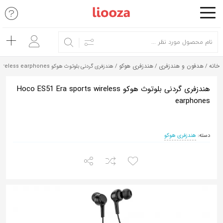
اشتراک
گذاری
با
خانه
هدفون و هندزفری
هندزفری هوکو
/
/
/ هندزفری گردنی بلوتوث هوکو Hoco ES51 Era sports wireless earphones
استفاده
از
هندزفری گردنی بلوتوث هوکو Hoco ES51 Era sports wireless
earphones
روش‌های
زیر
می‌توانید
دسته:
هندزفری هوکو
این
صفحه
را
با
دوستان
خود