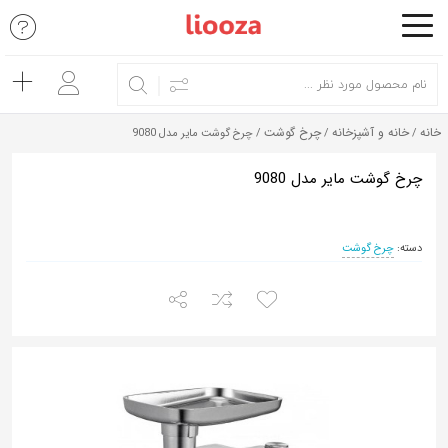
اشتراک
گذاری
با
خانه
خانه و آشپزخانه
چرخ گوشت
/
/
/ چرخ گوشت مایر مدل 9080
استفاده
از
چرخ گوشت مایر مدل 9080
روش‌های
زیر
دسته:
چرخ گوشت
می‌توانید
این
صفحه
را
با
دوستان
خود