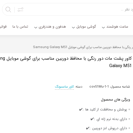
ساعت هوشمند
گوشی موبایل
هدفون و هندزفری
تماس با ما
قوان
با محافظ دوربین مناسب برای گوشی موبایل Samsung Galaxy M51
کاور پشت مات دور رن
Galaxy M51
شناسه محصول:
cov51Mu-1-1
دسته:
کاور سامسونگ
:
پوشش و محافظت از کلید ها
✔️
:
دارای بدنه نرم ژله ای
✔️
:
دارای درپوش لنز دوربین
✔️