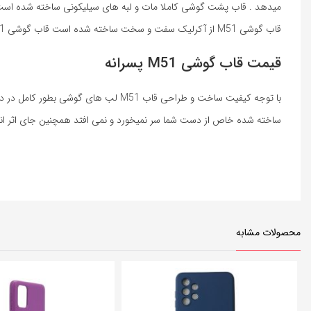
میدهد . قاب پشت گوشی کاملا مات و لبه های سیلیکونی ساخته شده است ل
قاب گوشی M51 از آکرلیک سفت و سخت ساخته شده است قاب گوشی M51 طرح دار انواع مختلفی داشته که بیشتر این قاب ها را خانم ها استفاده میکند
قیمت قاب گوشی M51 پسرانه
ساخته شده خاص از دست شما سر نمیخورد و نمی افتد همچنین جای اثر ان
محصولات مشابه
3%