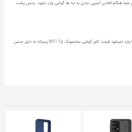
ی شما هنگام افتادن آسیبی جدی به لبه ها گوشی وارد نشود. جنس پشت
با توجه کیفیت ساخت و طراحی قاب M51 لب های گوشی بطور کامل در درون قاب جای میگیرد و به همین دلیل همیچگونه گرد و غبار یا آب داخل گوشی شما وارد نمیشود.قیمت کاور گوشی سامسونگ M51 5g پسرانه به دلیل جنس