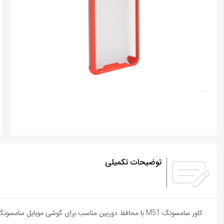
توضیحات تکمیلی
کاور سامسونگ M51 با محافظ دوربین مناسب برای گوشی موبایل سامسونگ Galaxy M51 محافظ گوشی بوده که محافظت از گوشی شما را بر عهده دارد این