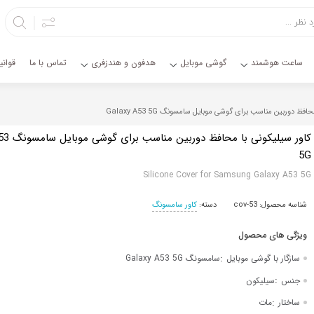
ساعت هوشمند
گوشی موبایل
هدفون و هندزفری
تماس با ما
قوان
فظ دوربین مناسب برای گوشی موبایل سامسونگ Galaxy A53 5G
کاور سیلیکونی
5G
Silicone Cover for Samsung Galaxy A53 5G
شناسه محصول:
cov-53
دسته:
کاور سامسونگ
:
سازگار با گوشی موبایل
سامسونگ Galaxy A53 5G
:
جنس
سیلیکون
:
ساختار
مات