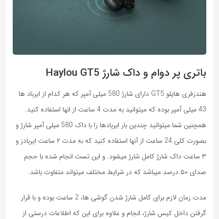
باتری پر دوام و داک شارژ Haylou GT5
هندزفری هایلو GT5 دارای شارژ 580 میلی آمپر که هر کدام از ایرباد ها
43 میلی آمپر بوده که میتوانید به مدت 4 ساعت از انها استفاده کنید.
همچنین شما میتوانید چندین بار ایربادها را با داک 580 میلی آمپر شارژ و
بصورت کلی 24 ساعت از آنها استفاده کنید که به مدت ۲ ساعت ایربادز و
۳ ساعت داک شارژ کامل شارژ میشود. و این تست انجام شده با حجم
صدای ۵۰ درصد میباشد که در شرایط مختلف میتواند متفاوت باشد.
مدت زمان لازم برای کامل شارژ شدن گوشی ها، 2 ساعت بوده و با قرار
گرفتن داخل کیس شارژ، انجام و علاوه برای این که اطلاعات درستی از