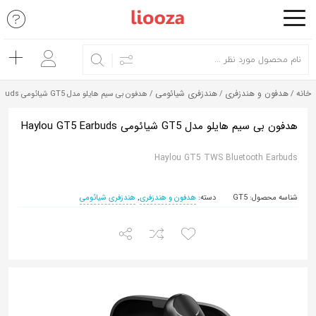
اشتراک
گذاری
با
خانه
هدفون و هندزفری
هندزفری شیائومی
/
/
/ هدفون بی سیم هایلو مدل GT5 شیائومی Haylou GT5 Earbuds
استفاده
از
هدفون بی سیم هایلو مدل GT5 شیائومی Haylou GT5 Earbuds
روش‌های
Haylou GT5 TWS Bluetooth Earbuds
زیر
می‌توانید
شناسه محصول:
GT5
دسته:
هدفون و هندزفری
,
هندزفری شیائومی
این
صفحه
را
با
دوستان
خود