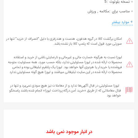
:
نسخه بلوتوث
5
:
مناسب برای
مکالمه , ورزش
+ موارد بیشتر
امکان برگشت کالا در گروه هدفون، هدست و هندزفری با دلیل "انصراف از خرید" تنها در
صورتی مورد قبول است که پلمپ کالا باز نشده باشد.
لیوزا نسبت به هرگونه خسارت مالی و غیرمالی و نارضایتی ناشی از خرید و استفاده
محصولات ارائه شده در لیوزا مسئولیتی ندارد، بلکه حسب مورد، همه مسئولیت متوجه
فروشنده یا خریدار یا هردوی آنها خواهد بود. لیوزا یک پلتفرم تبلیغاتی بوده و تمامی
محصولات ارائه شده در این سایت تبلیغاتی میباشند و لیوزا هیچ گونه مسئولیتی ندارد
لیوزا مسئولیتی در قبال آگهی‌ها ندارد و از معاملات نیز هیچ سودی نمی‌برد و تنها در
قبال معاملاتی که از طریق «خرید اَمن درگاه پرداخت لیوزا» انجام شده‌ باشند پاسخگو
خواهد بود
در انبار موجود نمی باشد