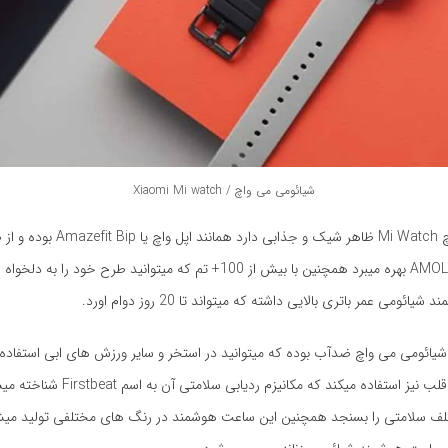
شیائومی می واچ / Xiaomi Mi watch
شیائومی می واچ Mi Watch ظاهر شیک و جذابی د
1.39 اینچی AMOLED بهره میبرد همچنین با بیش از 100+ تم که میتوانید طرح خود 
ئومی عمر باتری بالایی داشته که میتواند تا 20 روز دوام اورد.
ائومی می واچ ضدآب بوده که میتوانید در استخر و سایر ورزش های ابی استفاده 
از فناوری پایش قلب نیز استفاده میکند که مکانیز
تلف سلامتی را بسنجد همچنین این ساعت هوشمند در رنگ های مختلفی تولید می