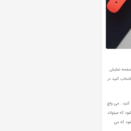
ارد همانند اپل واچ یا Amazefit Bip بوده و از صفحه نمایش
را به دلخواه انتخاب کنید در
کنید . می واچ
م ردیابی سلامتی آن به اسم Firstbeat شناخته میشود که میتواند
شود که می