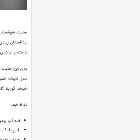
علاقمندان زیاد
داشته و ظاهری مش
شیشه گوریلا گلس
نقاط قوت
ضد آب بودن ت
باتری 190 میلی آمپری
صفحه نمایش