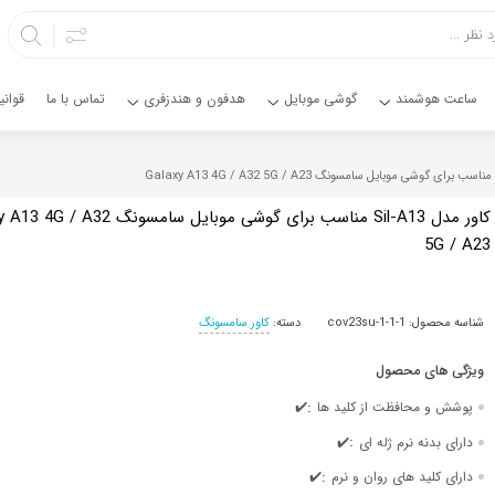
ساعت هوشمند
گوشی موبایل
هدفون و هندزفری
تماس با ما
قوان
کاور مدل Sil-A13 مناسب برای گوشی موبایل سامسونگ 2
5G / A23
شناسه محصول:
cov23su-1-1-1
دسته:
کاور سامسونگ
:
پوشش و محافظت از کلید ها
✔️
:
دارای بدنه نرم ژله ای
✔️
:
دارای کلید های روان و نرم
✔️