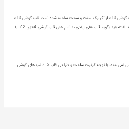
لبه های این قاب از صفحه کمی بالاتر قرار دارد که باعث میشود هنگامی که گوشی شما هنگام افتادن آسیبی جدی به لبه ها گوشی وارد نشود. جنس پشت قاب گوشی a13 از آکرلیک سفت و سخت ساخته شده است قاب گوشی a13
طرح دار انواع مختلفی داشته که بیشتر این قاب ها را خانم ها استفاده میکند چرا که از لحاظ ظاهری زیبا و کاور گوشی سامسونگ a13 4g دخترانه لقب میگیرند. البته باید بگویم قاب های زیادی به اسم های قاب گوشی فانتزی a13 یا
قیمت کاور گوشی سامسونگ a13 4g پسرانه به دلیل جنس ساخته شده خاص از دست شما سر نمیخورد و نمی افتد همچنین جای اثر انگشت بر روی قاب گوشی نمی ماند. با توجه کیفیت ساخت و طراحی قاب a13 لب های گوشی