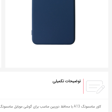
توضیحات تکمیلی
کاور سامسونگ A13 با محافظ دوربین مناسب برای گوشی موبایل سامسونگ Galaxy A13 محافظ گوشی بوده که محافظت از گوشی شما را بر عهده دارد این