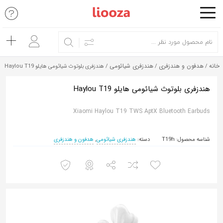
اشتراک
گذاری
با
خانه
هدفون و هندزفری
هندزفری شیائومی
/
/
/ هندزفری بلوتوث شیائومی هایلو Haylou T19
استفاده
از
هندزفری بلوتوث شیائومی هایلو Haylou T19
روش‌های
Xiaomi Haylou T19 TWS AptX Bluetooth Earbuds
زیر
می‌توانید
شناسه محصول:
T19h
دسته:
هندزفری شیائومی
,
هدفون و هندزفری
این
صفحه
را
با
دوستان
خود