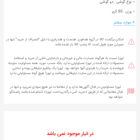
:
نوع گوشی
دو گوشی
:
وزن
80 گرم
+ موارد بیشتر
امکان برگشت کالا در گروه هدفون، هدست و هندزفری با دلیل "انصراف از خرید" تنها در
صورتی مورد قبول است که پلمپ کالا باز نشده باشد.
لیوزا نسبت به هرگونه خسارت مالی و غیرمالی و نارضایتی ناشی از خرید و استفاده
محصولات ارائه شده در لیوزا مسئولیتی ندارد، بلکه حسب مورد، همه مسئولیت متوجه
فروشنده یا خریدار یا هردوی آنها خواهد بود. لیوزا یک پلتفرم تبلیغاتی بوده و تمامی
محصولات ارائه شده در این سایت تبلیغاتی میباشند و لیوزا هیچ گونه مسئولیتی ندارد
لیوزا مسئولیتی در قبال آگهی‌ها ندارد و از معاملات نیز هیچ سودی نمی‌برد و تنها در
قبال معاملاتی که از طریق «خرید اَمن درگاه پرداخت لیوزا» انجام شده‌ باشند پاسخگو
خواهد بود
در انبار موجود نمی باشد