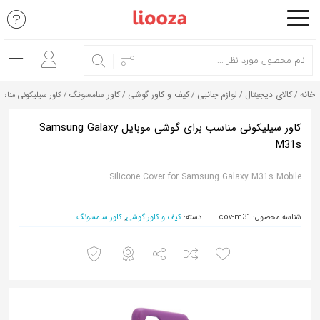
اشتراک
گذاری
با
خانه
کالای دیجیتال
لوازم جانبی
کیف و کاور گوشی
کاور سامسونگ
/
/
/
/
/ کاور سیلیکونی مناسب برای گوش
استفاده
از
کاور سیلیکونی مناسب برای گوشی موبایل Samsung Galaxy
M31s
روش‌های
زیر
Silicone Cover for Samsung Galaxy M31s Mobile
می‌توانید
این
شناسه محصول:
cov-m31
دسته:
کیف و کاور گوشی
,
کاور سامسونگ
صفحه
را
با
دوستان
خود