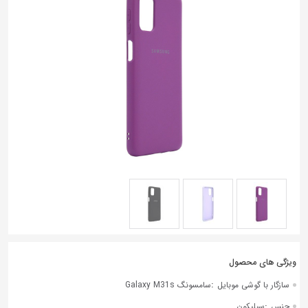
به
اشتراک
بگذارید.
کپی
لینک
:
سازگار با گوشی موبایل
سامسونگ Galaxy M31s
:
جنس
سیلیکون